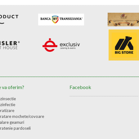
 va oferim?
Facebook
zinsectie
zinfectie
ratizare
ratare mochete/covoare
alare geamuri
ratenie pardoseli