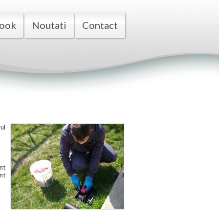
ook
Noutati
Contact
ul
nt
nt