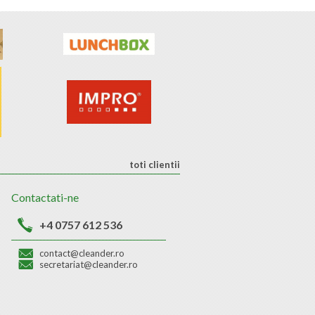
toti clientii
Contactati-ne
+4 0757 612 536
contact@cleander.ro
secretariat@cleander.ro