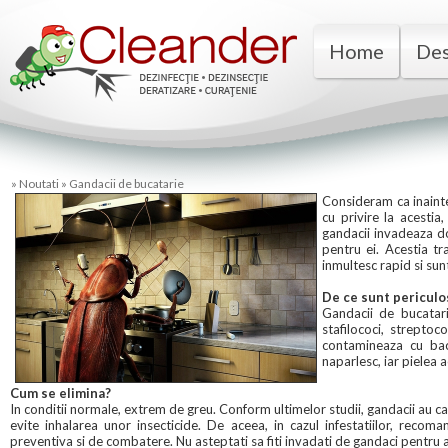
Home
Des
»
Noutati
»
Gandacii de bucatarie
Consideram ca inaint
cu privire la acesti
gandacii invadeaza doa
pentru ei. Acestia tr
inmultesc rapid si sun
De ce sunt periculo
Gandacii de bucatari
stafilococi, streptoc
contamineaza cu bact
naparlesc, iar pielea 
Cum se elimina?
In conditii normale, extrem de greu. Conform ultimelor studii, gandacii au cap
evite inhalarea unor insecticide. De aceea, in cazul infestatiilor, reco
preventiva si de combatere. Nu asteptati sa fiti invadati de gandaci pentru a