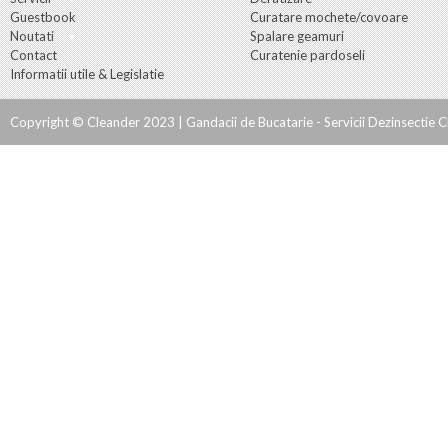
Guestbook
Curatare mochete/covoare
Noutati
Spalare geamuri
Contact
Curatenie pardoseli
Informatii utile & Legislatie
Copyright © Cleander 2023 |
Gandacii de Bucatarie - Servicii Dezinsectie Cl